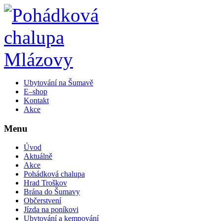
Ubytování na Šumavě
E–shop
Kontakt
Akce
Menu
Úvod
Aktuálně
Akce
Pohádková chalupa
Hrad Troškov
Brána do Šumavy
Občerstvení
Jízda na poníkovi
Ubytování a kempování